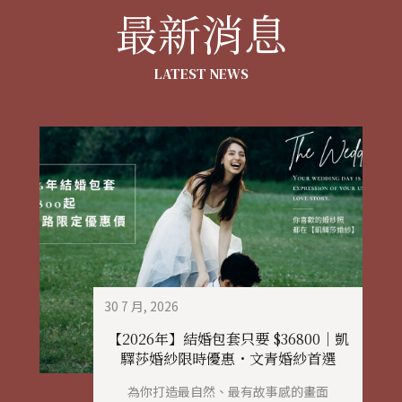
最新消息
LATEST NEWS
30 7 月, 2026
【2026年】結婚包套只要 $36800｜凱
驛莎婚紗限時優惠・文青婚紗首選
為你打造最自然、最有故事感的畫面