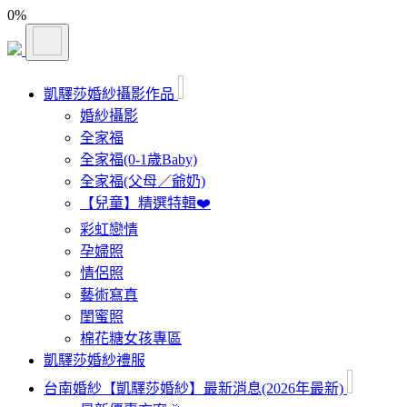
0
%
凱驛莎婚紗攝影作品
婚紗攝影
全家福
全家福(0-1歲Baby)
全家福(父母／爺奶)
【兒童】精選特輯❤️
彩虹戀情
孕婦照
情侶照
藝術寫真
閨蜜照
棉花糖女孩專區
凱驛莎婚紗禮服
台南婚紗【凱驛莎婚紗】最新消息(2026年最新)