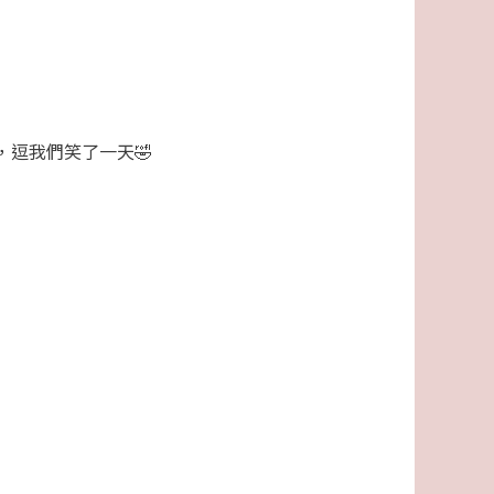
，逗我們笑了一天🤣