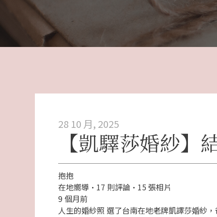
28 10 月, 2025
【凱驛莎婚紗】結
抱抱
在地嚮導
·
17 則評論
·
15 張相片
9 個月前
人生的婚紗照 選了台南在地老牌凱譯莎婚紗，