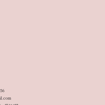
756
il.com