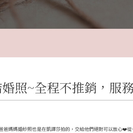
婚照~全程不推銷，服務態
爸爸媽媽婚紗照也是在凱譯莎拍的，交給他們絕對可以放心❤️