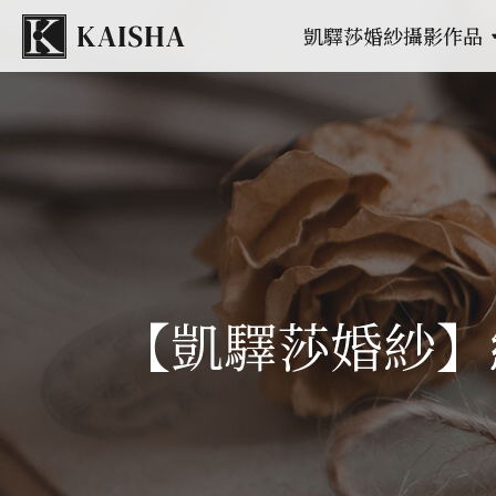
凱驛莎婚紗攝影作品
【凱驛莎婚紗】