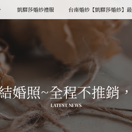
凱驛莎婚紗禮服
台南婚紗【凱驛莎婚紗】最新
結婚照~全程不推銷，服
LATEST NEWS