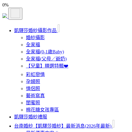
0
%
凱驛莎婚紗攝影作品
婚紗攝影
全家福
全家福(0-1歲Baby)
全家福(父母／爺奶)
【兒童】精選特輯❤️
彩虹戀情
孕婦照
情侶照
藝術寫真
閨蜜照
棉花糖女孩專區
凱驛莎婚紗禮服
台南婚紗【凱驛莎婚紗】最新消息(2026年最新)