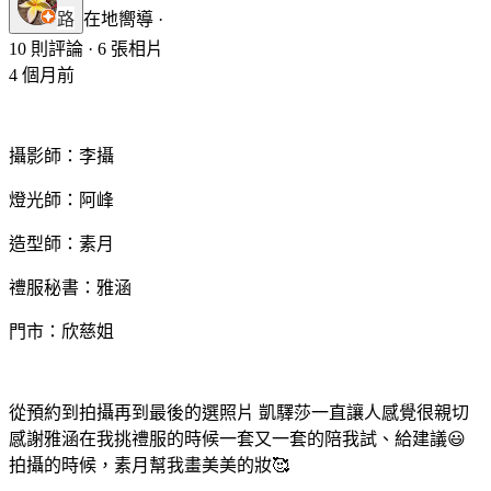
路
在地嚮導 ·
10 則評論 · 6 張相片
4 個月前
攝影師：李攝
燈光師：阿峰
造型師：素月
禮服秘書：雅涵
門市：欣慈姐
從預約到拍攝再到最後的選照片 凱驛莎一直讓人感覺很親切
感謝雅涵在我挑禮服的時候一套又一套的陪我試、給建議😃
拍攝的時候，素月幫我畫美美的妝🥰