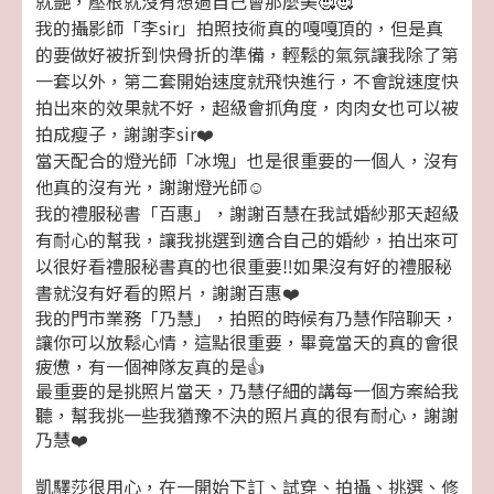
就艷，壓根就沒有想過自己會那麼美🥰🥰
我的攝影師「李sir」拍照技術真的嘎嘎頂的，但是真
的要做好被折到快骨折的準備，輕鬆的氣氛讓我除了第
一套以外，第二套開始速度就飛快進行，不會說速度快
拍出來的效果就不好，超級會抓角度，肉肉女也可以被
拍成瘦子，謝謝李sir❤️
當天配合的燈光師「冰塊」也是很重要的一個人，沒有
他真的沒有光，謝謝燈光師☺️
我的禮服秘書「百惠」，謝謝百慧在我試婚紗那天超級
有耐心的幫我，讓我挑選到適合自己的婚紗，拍出來可
以很好看禮服秘書真的也很重要‼️如果沒有好的禮服秘
書就沒有好看的照片，謝謝百惠❤️
我的門市業務「乃慧」，拍照的時候有乃慧作陪聊天，
讓你可以放鬆心情，這點很重要，畢竟當天的真的會很
疲憊，有一個神隊友真的是👍
最重要的是挑照片當天，乃慧仔細的講每一個方案給我
聽，幫我挑一些我猶豫不決的照片真的很有耐心，謝謝
乃慧❤️
凱驛莎很用心，在一開始下訂、試穿、拍攝、挑選、修