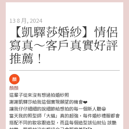
13 8 月, 2024
【凱驛莎婚紗】情侶
寫真～客戶真實好評
推薦！
顏顏
這輩子從來沒有想過拍婚紗照
謝謝凱驛莎給我這個實現願望的機會❤️
讓我仔仔細細的說細節給想拍的每一個新人聽😁
當天我的照型師「大貓」真的超強，每件婚紗禮服都會
搭配不同的妝容跟造型，而且每個造型該仙就仙 該艷