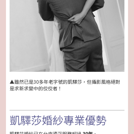
▲雖然已是30多年老字號的凱驛莎，但攝影風格絕對
是求新求變中的佼佼者！
凱驛莎婚紗專業優勢
凱驛莎婚紗已在台南資深服務超過
30年
，