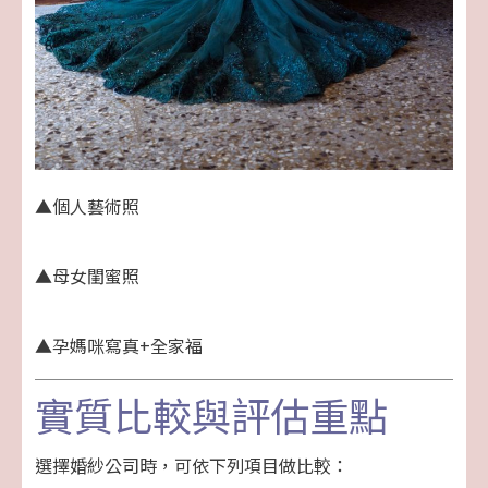
▲個人藝術照
▲母女閨蜜照
▲孕媽咪寫真+全家福
實質比較與評估重點
選擇婚紗公司時，可依下列項目做比較：