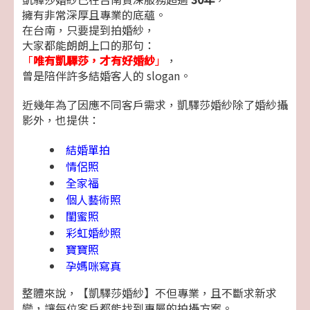
擁有非常深厚且專業的底蘊。
在台南，只要提到拍婚紗，
大家都能朗朗上口的那句：
「
唯有凱驛莎，才有好婚紗
」
，
曾是陪伴許多結婚客人的 slogan。
近幾年為了因應不同客戶需求，凱驛莎婚紗除了婚紗攝
影外，也提供：
結婚單拍
情侶照
全家福
個人藝術照
閨蜜照
彩虹婚紗照
寶寶照
孕媽咪寫真
整體來說，【凱驛莎婚紗】不但專業，且不斷求新求
變，讓每位客戶都能找到專屬的拍攝方案。