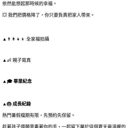
依然能想起那時候的幸福。
💥 我們把價格降了，你只要負責把家人帶來。
▲
👨‍👩‍👧‍👦 全家福拍攝
▲
👶 親子寫真
▲🎓 畢業紀念
▲🎂 成長紀錄
熱門暑假檔期有限，先預約先保留。
趁著孩子還願意牽著你的手，一起留下屬於這個夏天最溫暖的