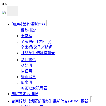
0
%
凱驛莎婚紗攝影作品
婚紗攝影
全家福
全家福(0-1歲Baby)
全家福(父母／爺奶)
【兒童】精選特輯❤️
彩虹戀情
孕婦照
情侶照
藝術寫真
閨蜜照
棉花糖女孩專區
凱驛莎婚紗禮服
台南婚紗【凱驛莎婚紗】最新消息(2026年最新)