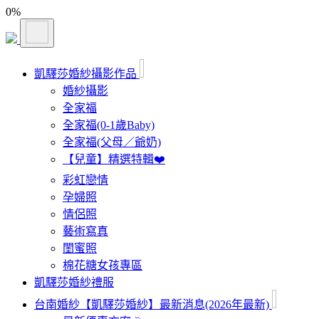
0
%
凱驛莎婚紗攝影作品
婚紗攝影
全家福
全家福(0-1歲Baby)
全家福(父母／爺奶)
【兒童】精選特輯❤️
彩虹戀情
孕婦照
情侶照
藝術寫真
閨蜜照
棉花糖女孩專區
凱驛莎婚紗禮服
台南婚紗【凱驛莎婚紗】最新消息(2026年最新)