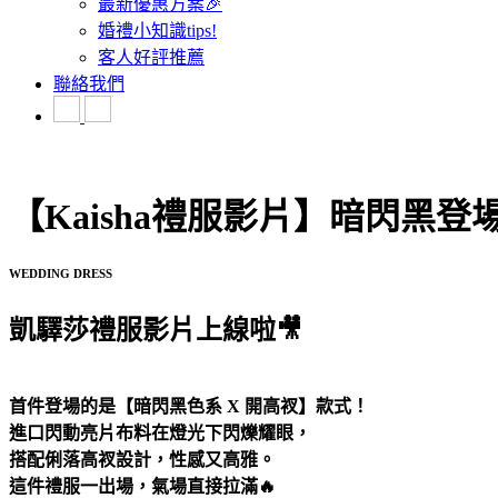
最新優惠方案🎉
婚禮小知識tips!
客人好評推薦
聯絡我們
【Kaisha禮服影片】暗閃黑
WEDDING DRESS
凱驛莎禮服影片上線啦🎥
首件登場的是【暗閃黑色系 X 開高衩】款式！
進口閃動亮片布料在燈光下閃爍耀眼，
搭配俐落高衩設計，性感又高雅。
這件禮服一出場，氣場直接拉滿🔥