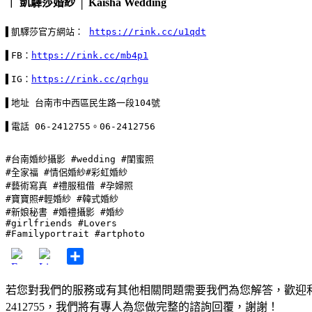
｜ 凱驛莎婚紗 │ Kaisha Wedding
▌凱驛莎官方網站： 
https://rink.cc/u1qdt
▌FB：
https://rink.cc/mb4p1
▌IG：
https://rink.cc/qrhgu
▌地址 台南市中西區民生路一段104號

▌電話 06-2412755。06-2412756

#台南婚紗攝影
#wedding
#閨蜜照
#全家福
#情侶婚紗
#彩虹婚紗
#藝術寫真
#禮服租借
#孕婦照
#寶寶照
#輕婚紗
#韓式婚紗
#新娘秘書
#婚禮攝影
#婚紗
#girlfriends
#Lovers
#Familyportrait
#artphoto
Share
若您對我們的服務或有其他相關問題需要我們為您解答，歡迎利用
2412755，我們將有專人為您做完整的諮詢回覆，謝謝！