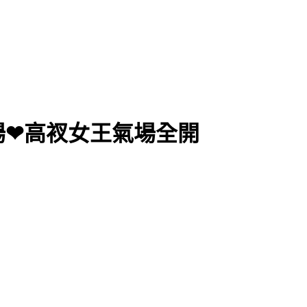
登場❤高衩女王氣場全開