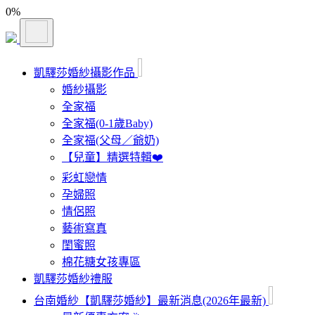
0
%
凱驛莎婚紗攝影作品
婚紗攝影
全家福
全家福(0-1歲Baby)
全家福(父母／爺奶)
【兒童】精選特輯❤️
彩虹戀情
孕婦照
情侶照
藝術寫真
閨蜜照
棉花糖女孩專區
凱驛莎婚紗禮服
台南婚紗【凱驛莎婚紗】最新消息(2026年最新)