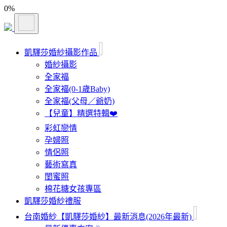
0
%
凱驛莎婚紗攝影作品
婚紗攝影
全家福
全家福(0-1歲Baby)
全家福(父母／爺奶)
【兒童】精選特輯❤️
彩虹戀情
孕婦照
情侶照
藝術寫真
閨蜜照
棉花糖女孩專區
凱驛莎婚紗禮服
台南婚紗【凱驛莎婚紗】最新消息(2026年最新)