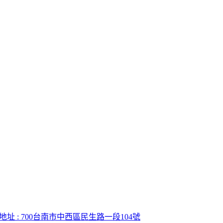
地址 : 700台南市中西區民生路一段104號