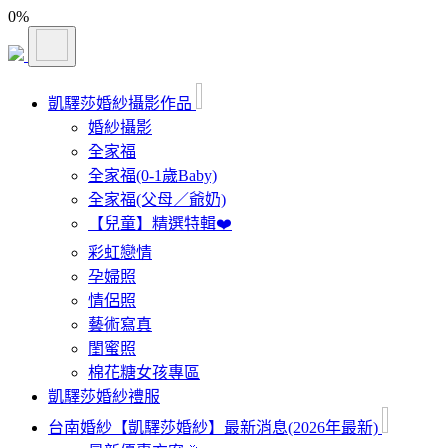
0
%
凱驛莎婚紗攝影作品
婚紗攝影
全家福
全家福(0-1歲Baby)
全家福(父母／爺奶)
【兒童】精選特輯❤️
彩虹戀情
孕婦照
情侶照
藝術寫真
閨蜜照
棉花糖女孩專區
凱驛莎婚紗禮服
台南婚紗【凱驛莎婚紗】最新消息(2026年最新)