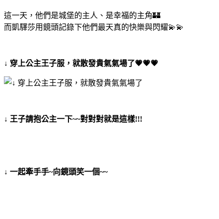
這一天，他們是城堡的主人、是幸福的主角🏰
而凱驛莎用鏡頭記錄下他們最天真的快樂與閃耀💫💫
↓ 穿上公主王子服，就散發貴氣氣場了💗💗💗
↓ 王子請抱公主一下~~對對對就是這樣!!!
↓ 一起牽手手~向鏡頭笑一個~~