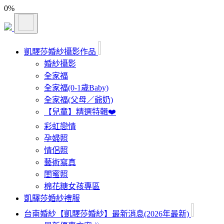
0
%
凱驛莎婚紗攝影作品
婚紗攝影
全家福
全家福(0-1歲Baby)
全家福(父母／爺奶)
【兒童】精選特輯❤️
彩虹戀情
孕婦照
情侶照
藝術寫真
閨蜜照
棉花糖女孩專區
凱驛莎婚紗禮服
台南婚紗【凱驛莎婚紗】最新消息(2026年最新)