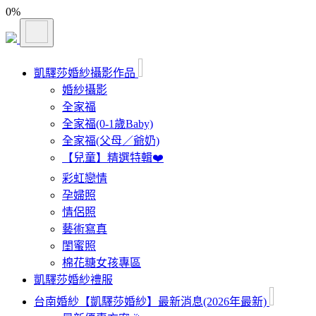
0
%
凱驛莎婚紗攝影作品
婚紗攝影
全家福
全家福(0-1歲Baby)
全家福(父母／爺奶)
【兒童】精選特輯❤️
彩虹戀情
孕婦照
情侶照
藝術寫真
閨蜜照
棉花糖女孩專區
凱驛莎婚紗禮服
台南婚紗【凱驛莎婚紗】最新消息(2026年最新)