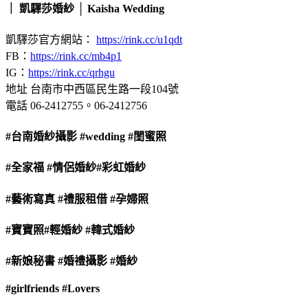
｜ 凱驛莎婚紗 │ Kaisha Wedding
凱驛莎官方網站：
https://rink.cc/u1qdt
FB：
https://rink.cc/mb4p1
IG：
https://rink.cc/qrhgu
地址 台南市中西區民生路一段104號
電話 06-2412755。06-2412756
#台南婚紗攝影
#wedding
#閨蜜照
#全家福
#情侶婚紗
#彩虹婚紗
#藝術寫真
#禮服租借
#孕婦照
#寶寶照
#輕婚紗
#韓式婚紗
#新娘秘書
#婚禮攝影
#婚紗
#girlfriends
#Lovers