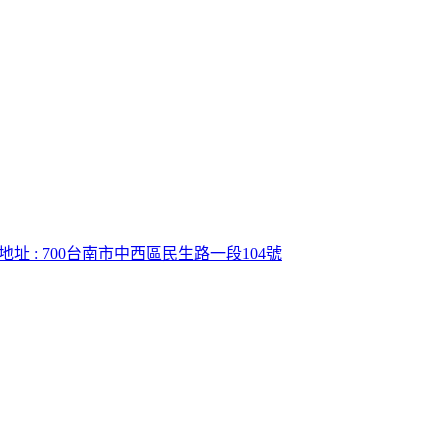
地址 : 700台南市中西區民生路一段104號