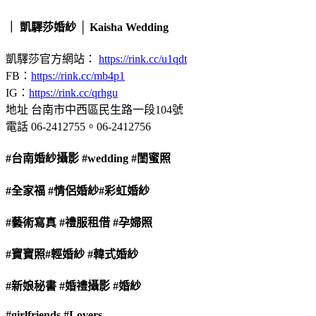
｜ 凱驛莎婚紗 │ Kaisha Wedding
凱驛莎官方網站：
https://rink.cc/u1qdt
FB：
https://rink.cc/mb4p1
IG：
https://rink.cc/qrhgu
地址 台南市中西區民生路一段104號
電話 06-2412755。06-2412756
#台南婚紗攝影
#wedding
#閨蜜照
#全家福
#情侶婚紗
#彩虹婚紗
#藝術寫真
#禮服租借
#孕婦照
#寶寶照
#輕婚紗
#韓式婚紗
#新娘秘書
#婚禮攝影
#婚紗
#girlfriends
#Lovers