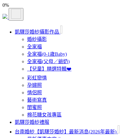
0
%
凱驛莎婚紗攝影作品
婚紗攝影
全家福
全家福(0-1歲Baby)
全家福(父母／爺奶)
【兒童】精選特輯❤️
彩虹戀情
孕婦照
情侶照
藝術寫真
閨蜜照
棉花糖女孩專區
凱驛莎婚紗禮服
台南婚紗【凱驛莎婚紗】最新消息(2026年最新)